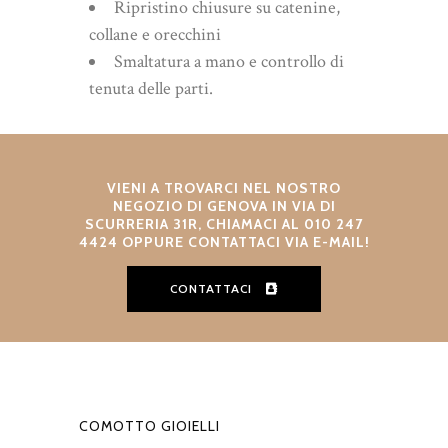
Ripristino chiusure su catenine,
collane e orecchini
Smaltatura a mano e controllo di
tenuta delle parti.
VIENI A TROVARCI NEL NOSTRO
NEGOZIO DI GENOVA IN VIA DI
SCURRERIA 31R, CHIAMACI AL 010 247
4424 OPPURE CONTATTACI VIA E-MAIL!
CONTATTACI
COMOTTO GIOIELLI