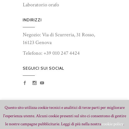
Laboratorio orafo
INDIRIZZI
Negozio: Via di Scurreria, 31 Rosso,
16123 Genova
Telefono:
+39 010 247 4424
SEGUICI SUI SOCIAL
Questo sito utilizza cookie tecnici e analitici di terze parti per migliorare
l'esperienza utente. Alcuni cookie presenti sul sito ci consentono di gestire
le nostre campagne pubblicitarie. Leggi di più nella nostra
cookie policy
.
© Copyright Comotto Gioielli | P.IVA 02218310999