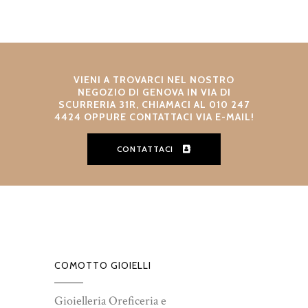
VIENI A TROVARCI NEL NOSTRO
NEGOZIO DI GENOVA IN VIA DI
SCURRERIA 31R, CHIAMACI AL 010 247
4424 OPPURE CONTATTACI VIA E-MAIL!
CONTATTACI
COMOTTO GIOIELLI
Gioielleria Oreficeria e